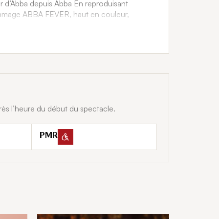
ur d’Abba depuis Abba En reproduisant
ommage ABBA FEVER, haut en couleur,
 le public dans les années Disco ! Avec plus
st incontestablement le groupe n°1
musiciens en Live ! ABBA FEVER, le meilleur
rès l’heure du début du spectacle.
PMR