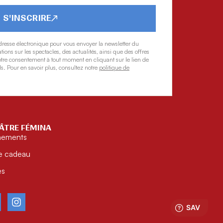
S'INSCRIRE
dresse électronique pour vous envoyer la newsletter du
ons sur les spectacles, des actualités, ainsi que des offres
tre consentement à tout moment en cliquant sur le lien de
s. Pour en savoir plus, consultez notre
politique de
ÂTRE FÉMINA
nements
e cadeau
ès