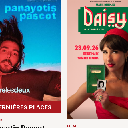
ERNIÈRES PLACES
R
FILM
yotis Pascot