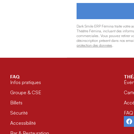
Dark Smile ERP Fémina traite votre a
Théâtre Fémina, incluant des informati
commerciales. Vous pouvez retirer vo
désinscription présent dans nos email
protection des données
.
FAQ
THÉ
Infos pratiques
Évé
Groupe & CSE
Cart
Billets
Acc
Sécurité
FAQ
Accessibilité
Bar & Restauration