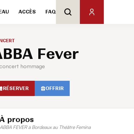
EAU
ACCÈS
FAQ
NCERT
ABBA Fever
 concert hommage
RÉSERVER
OFFRIR
À propos
ABBA FEVER à Bordeaux au Théâtre Femina