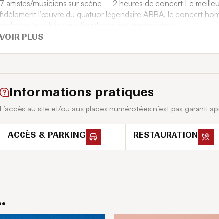
7 artistes/musiciens sur scène – 2 heures de concert Le meille
fidèlement l’œuvre du quatuor légendaire ABBA, le concert h
replonge le public dans l’euphorie des années disco.
ABBA FEVER, le meilleur d’ABBA depuis ABBA !
VOIR PLUS
Récompensé à plusieurs reprises, le groupe ABBAFEVER replonge
de 100 concerts par an à travers toute l’Europe, ABBAFEVER, e
reproduisant l’œuvre le plus fidèlement du célèbre quatuor ! 7 
d’ABBA depuis ABBA !
Informations pratiques
L’accès au site et/ou aux places numérotées n’est pas garanti ap
ACCÈS & PARKING
RESTAURATION
.