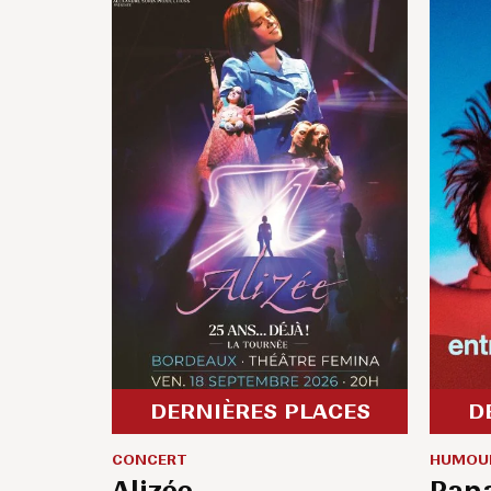
DERNIÈRES PLACES
D
CONCERT
HUMOU
Alizée
Pana