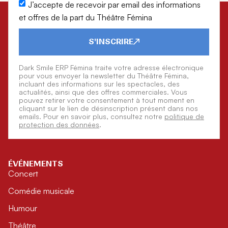
J’accepte de recevoir par email des informations
et offres de la part du Théâtre Fémina
S'INSCRIRE
Dark Smile ERP Fémina traite votre adresse électronique
pour vous envoyer la newsletter du Théâtre Fémina,
incluant des informations sur les spectacles, des
actualités, ainsi que des offres commerciales. Vous
pouvez retirer votre consentement à tout moment en
cliquant sur le lien de désinscription présent dans nos
emails. Pour en savoir plus, consultez notre
politique de
protection des données
.
ÉVÉNEMENTS
Concert
Comédie musicale
Humour
Théâtre