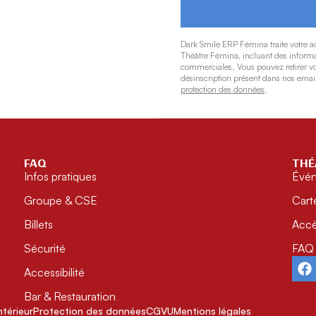
Dark Smile ERP Fémina traite votre a
Théâtre Fémina, incluant des informati
commerciales. Vous pouvez retirer vo
désinscription présent dans nos email
protection des données
.
FAQ
THÉ
Infos pratiques
Évé
Groupe & CSE
Cart
Billets
Acc
Sécurité
FAQ
Accessibilité
Bar & Restauration
térieur
Protection des données
CGVU
Mentions légales