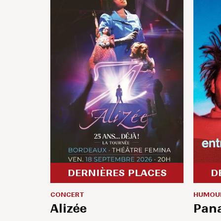
DERNIÈRES PLACES
D
CONCERT
HUMOU
Alizée
Pana