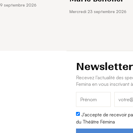
 19 septembre 2026
Shereshevskaya, elle développe une carrière riche entre récitals
mercredi 23 septembre 2026
variés, affirmant une personnalité musicale en pleine ascension.
Réunies par une formation d’excellence et une carrière déjà sol
une nouvelle génération de pianistes virtuoses, sensibles et rés
Ester de Stefano : ©Peter Adamik
Alice Power : ©Maya Baghirova
Newsletter
Recevez l’actualité des sp
Femina en vous inscrivant à
J’accepte de recevoir par
du Théâtre Fémina