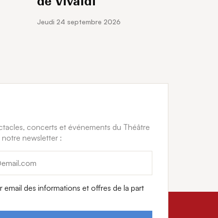
de Vivaldi
, musique de chambre et projets artistiques
jeudi 24 septembre 2026
idement engagée, ces deux artistes incarnent
olument tournées vers la scène internationale.
ectacles, concerts et événements du Théâtre
 notre newsletter :
 email des informations et offres de la part