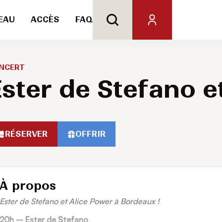
EAU
ACCÈS
FAQ
NCERT
ster de Stefano e
RÉSERVER
OFFRIR
À propos
Ester de Stefano et Alice Power à Bordeaux !
20h –
Ester de Stefano