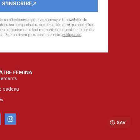
S'INSCRIRE
dresse électronique pour vous envoyer la newsletter du
ons sur les spectacles, des actualités, ainsi que des offres
tre consentement à tout moment en cliquant sur le lien de
s. Pour en savoir plus, consultez notre
politique de
ÂTRE FÉMINA
nements
e cadeau
ès