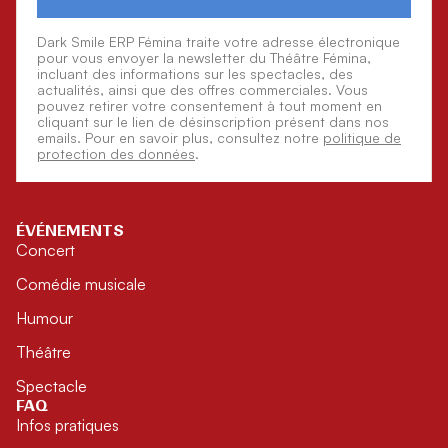
Dark Smile ERP Fémina traite votre adresse électronique
pour vous envoyer la newsletter du Théâtre Fémina,
incluant des informations sur les spectacles, des
actualités, ainsi que des offres commerciales. Vous
pouvez retirer votre consentement à tout moment en
cliquant sur le lien de désinscription présent dans nos
emails. Pour en savoir plus, consultez notre
politique de
protection des données
.
ÉVÉNEMENTS
Concert
Comédie musicale
Humour
Théâtre
Spectacle
FAQ
Infos pratiques