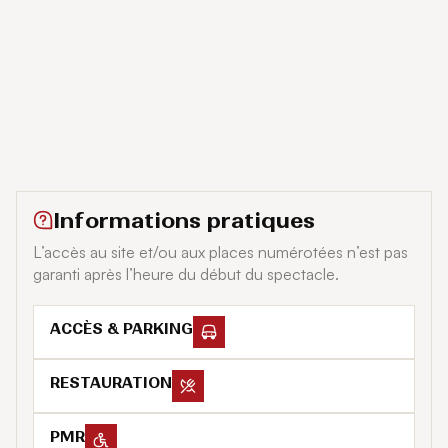
dans ses mains
.
Pour fêter ça, l’artiste nous promet sur scène une
soirée pleine d’émotion, de partage et d’énergie,
portée par ses plus grands tubes devenus légendaire
et incontournables : «
The Fool
», «
On va s’aimer
», «
Les Sunlights des Tropiques
», «
Liberté
», «
Le blues
de toi
», «
Musicienne
»..
Un concert festif et chaleureux, pour célébrer la
musique, la joie et l’amour !
Informations pratiques
L’accès au site et/ou aux places numérotées n’est pas
garanti après l’heure du début du spectacle.
ACCÈS & PARKING
RESTAURATION
PMR