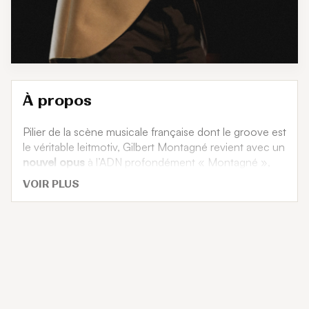
À propos
Gilbert Montagné à Bordeaux
Pilier de la scène musicale française dont le groove est
le véritable leitmotiv, Gilbert Montagné revient avec un
nouvel opus
à l’ADN profondément « Montagné »,
mêlant subtilement
incursions pop et
VOIR PLUS
touches mélancoliques
.
Jamais très éloigné de son amour pour la musique, il
nous offre un
nouvel album studio éclectique
où
des grooves entêtants se mêlent avec finesse à des
ballades profondes et lumineuses.
Près de 20 ans après
Get Ready
et presque 10 ans
après
La Niña
, Gilbert dévoile une nouvelle fresque
musicale résolument « montagnesque » avec l’
Amour