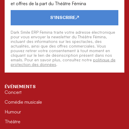
et offres de la part du Théâtre Fémina
S'INSCRIRE
Dark Smile ERP Fémina traite votre adresse électronique
pour vous envoyer la newsletter du Théâtre Fémina,
incluant des informations sur les spectacles, des
actualités, ainsi que des offres commerciales. Vous
pouvez retirer votre consentement à tout moment en
cliquant sur le lien de désinscription présent dans nos
emails. Pour en savoir plus, consultez notre
politique de
protection des données
.
ÉVÉNEMENTS
Concert
Comédie musicale
Humour
Théâtre