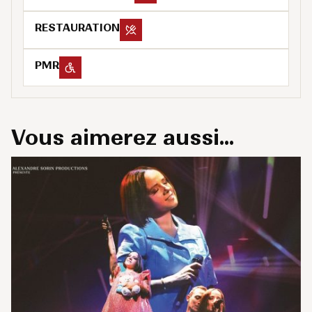
patiente. Entre disputes, rires et thérapie, jusqu’où ira
la collision entre ces deux êtres assoiffés d’amour ?
RESTAURATION
PMR
Texte Pierre-Olivier Scotto
Collaboration à l’écriture Martine Feldmann
Mise en scène Anne Bourgeois
Avec Max Boublil Claire Nadeau Pierre-Olivier Scotto
Vous aimerez aussi...