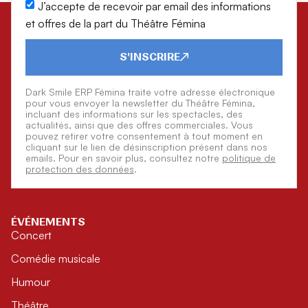
J’accepte de recevoir par email des informations
et offres de la part du Théâtre Fémina
S'INSCRIRE
Dark Smile ERP Fémina traite votre adresse électronique
pour vous envoyer la newsletter du Théâtre Fémina,
incluant des informations sur les spectacles, des
actualités, ainsi que des offres commerciales. Vous
pouvez retirer votre consentement à tout moment en
cliquant sur le lien de désinscription présent dans nos
emails. Pour en savoir plus, consultez notre
politique de
protection des données
.
ÉVÉNEMENTS
Concert
Comédie musicale
Humour
Théâtre