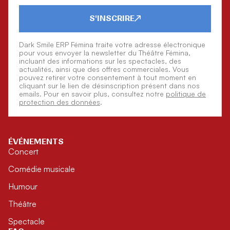
S'INSCRIRE
Dark Smile ERP Fémina traite votre adresse électronique
pour vous envoyer la newsletter du Théâtre Fémina,
incluant des informations sur les spectacles, des
actualités, ainsi que des offres commerciales. Vous
pouvez retirer votre consentement à tout moment en
cliquant sur le lien de désinscription présent dans nos
emails. Pour en savoir plus, consultez notre
politique de
protection des données
.
ÉVÉNEMENTS
Concert
Comédie musicale
Humour
Théâtre
Spectacle