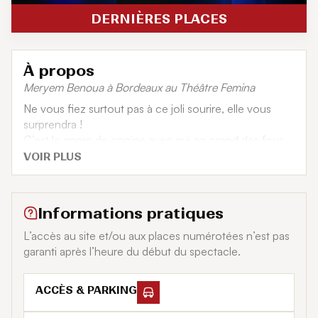
DERNIÈRES PLACES
À propos
Meryem Benoua à Bordeaux au Théâtre Femina
Ne vous fiez surtout pas à ce joli sourire, elle vous
surprendra !
C’est le genre de copine avec qui on prend des fous
rires et qui s’en fout complètement des apparences.
VOIR PLUS
Vous voyez le genre ?
Meryem Benoua impose un style scénique atypique,
qui lui est propre. Elle est à la fois théâtrale et
Informations pratiques
pétillante, elle n’en finira pas de vous étonner !
L’accès au site et/ou aux places numérotées n’est pas
garanti après l’heure du début du spectacle.
ACCÈS & PARKING