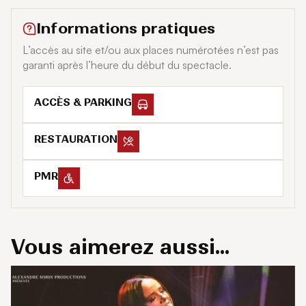
ont joué avec Pink Floyd ou Roger Waters !
Informations pratiques
Achetez vos billets jusqu’à épuisement des places
disponibles ! 🎟
L’accès au site et/ou aux places numérotées n’est pas
garanti après l’heure du début du spectacle.
ACCÈS & PARKING
RESTAURATION
PMR
Vous aimerez aussi...