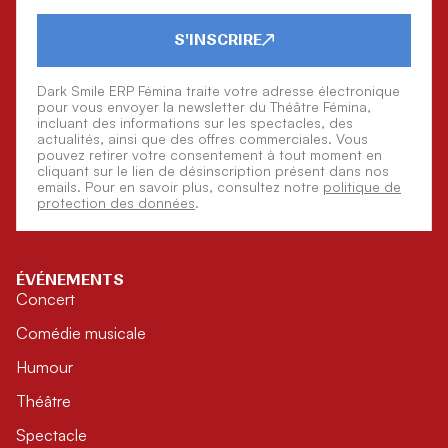
S'INSCRIRE
Dark Smile ERP Fémina traite votre adresse électronique
pour vous envoyer la newsletter du Théâtre Fémina,
incluant des informations sur les spectacles, des
actualités, ainsi que des offres commerciales. Vous
pouvez retirer votre consentement à tout moment en
cliquant sur le lien de désinscription présent dans nos
emails. Pour en savoir plus, consultez notre
politique de
protection des données
.
ÉVÉNEMENTS
Concert
Comédie musicale
Humour
Théâtre
Spectacle